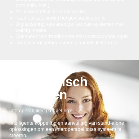
productie, enz.)
Mensvriendelijk, bekend en slim
Taalneutraal, omdat het gevisualiseerd is
Digitalisering van analoge Kanban-systemen met
weinig moeite
Optioneel: voorraadbeheer met voorraadboekingen
Toepassingsgebied overal waar iets te koop is
Strategisch
inkopen
Interoperabiliteit (koppeling):
Intelligente koppeling en aanvulling van stand-alone
oplossingen om een interoperabel totaalsysteem te
creëren.