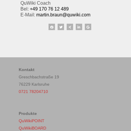
QuWiki Coach
Bel:
+49 170 76 12 489
E-Mail:
martin.braun@quwiki.com
Kontakt
Greschbachstraße 19
76229 Karlsruhe
0721 78204710
Produkte
QuWikiPOINT
QuWikiBOARD