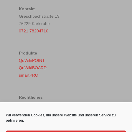
Kontakt
Greschbachstraße 19
76229 Karlsruhe
0721 78204710
Produkte
QuWikiPOINT
QuWikiBOARD
smartPRO
Rechtliches
Impressum
Datenschutz
Wir verwenden Cookies, um unsere Website und unseren Service zu
Cookie-Richtlinie (EU)
optimieren.