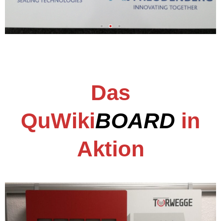
Das
QuWiki
BOARD
in
Aktion