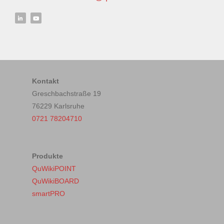
Kontakt
Greschbachstraße 19
76229 Karlsruhe
0721 78204710
Produkte
QuWikiPOINT
QuWikiBOARD
smartPRO