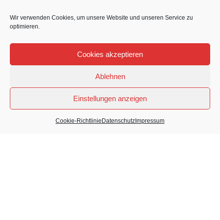
Greschbachstraße 19
76229 Karlsruhe
Wir verwenden Cookies, um unsere Website und unseren Service zu
optimieren.
0721 78204710
Cookies akzeptieren
Produkte
Ablehnen
QuWikiPOINT
QuWikiBOARD
Einstellungen anzeigen
smartPRO
Cookie-Richtlinie
Datenschutz
Impressum
Rechtliches
Impressum
Datenschutz
Cookie-Richtlinie (EU)